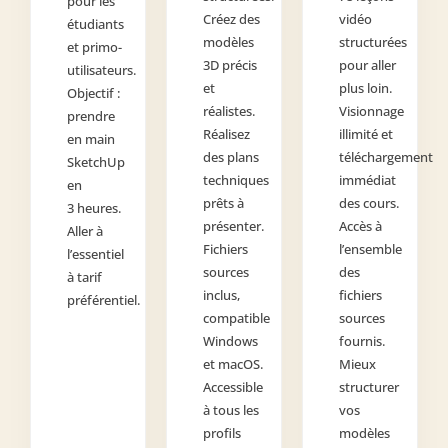
pour les
Créez des
vidéo
étudiants
modèles
structurées
et primo-
3D précis
pour aller
utilisateurs.
et
plus loin.
Objectif :
réalistes.
Visionnage
prendre
Réalisez
illimité et
en main
des plans
téléchargement
SketchUp
techniques
immédiat
en
prêts à
des cours.
3 heures.
présenter.
Accès à
Aller à
Fichiers
l’ensemble
l’essentiel
sources
des
à tarif
inclus,
fichiers
préférentiel.
compatible
sources
Windows
fournis.
et macOS.
Mieux
Accessible
structurer
à tous les
vos
profils
modèles