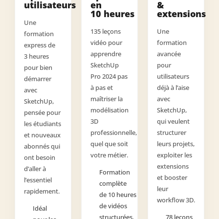
utilisateurs
en
&
10 heures
extensions
Une
135 leçons
Une
formation
vidéo pour
formation
express de
apprendre
avancée
3 heures
SketchUp
pour
pour bien
Pro 2024 pas
utilisateurs
démarrer
à pas et
déjà à l’aise
avec
maîtriser la
avec
SketchUp,
modélisation
SketchUp,
pensée pour
3D
qui veulent
les étudiants
professionnelle,
structurer
et nouveaux
quel que soit
leurs projets,
abonnés qui
votre métier.
exploiter les
ont besoin
extensions
d’aller à
Formation
et booster
l’essentiel
complète
leur
rapidement.
de 10 heures
workflow 3D.
de vidéos
Idéal
structurées.
78 leçons