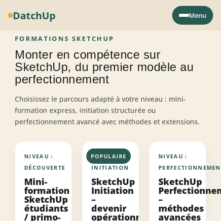
DatchUp
Menu
FORMATIONS SKETCHUP
Monter en compétence sur
SketchUp, du premier modèle au
perfectionnement
Choisissez le parcours adapté à votre niveau : mini-
formation express, initiation structurée ou
perfectionnement avancé avec méthodes et extensions.
NIVEAU :
POPULAIRE
NIVEAU :
NIVEAU :
DÉCOUVERTE
INITIATION
PERFECTIONNEMEN
Mini-
SketchUp
SketchUp
formation
Initiation
Perfectionne
SketchUp
–
–
étudiants
devenir
méthodes
/ primo-
opérationnel
avancées