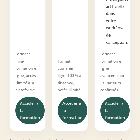
artificielle
dans
votre
workflow
de
conception.
Format :
Format :
mini-
Format :
formation en
formation en
cours en
ligne
ligne, accès
ligne 100 % à
avancée pour
illimité à la
distance,
utilisateurs
plateforme.
accès illimité.
confirmés.
Accéder à
Accéder à
Accéder à
la
la
la
formation
formation
formation