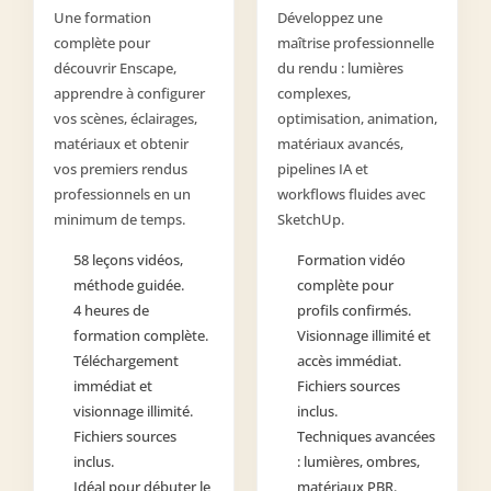
Une formation
Développez une
complète pour
maîtrise professionnelle
découvrir Enscape,
du rendu : lumières
apprendre à configurer
complexes,
vos scènes, éclairages,
optimisation, animation,
matériaux et obtenir
matériaux avancés,
vos premiers rendus
pipelines IA et
professionnels en un
workflows fluides avec
minimum de temps.
SketchUp.
58 leçons vidéos,
Formation vidéo
méthode guidée.
complète pour
4 heures de
profils confirmés.
formation complète.
Visionnage illimité et
Téléchargement
accès immédiat.
immédiat et
Fichiers sources
visionnage illimité.
inclus.
Fichiers sources
Techniques avancées
inclus.
: lumières, ombres,
Idéal pour débuter le
matériaux PBR.