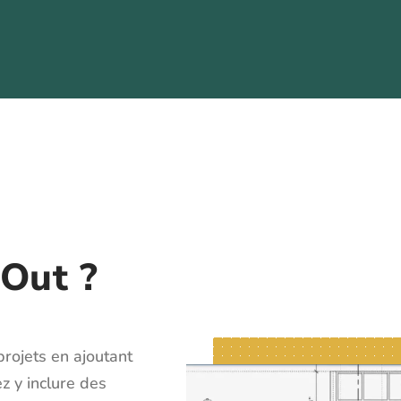
yOut ?
rojets en ajoutant
z y inclure des