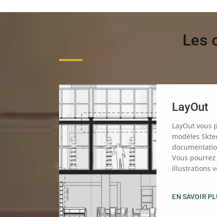
Les 
LayOut
LayOut vous 
modèles Skte
documentatio
Vous pourrez 
illustrations v
EN SAVOIR P