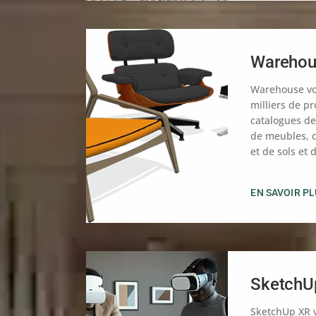
Warehou
Warehouse vo
milliers de pr
catalogues d
de meubles, 
et de sols et
EN SAVOIR P
SketchU
SketchUp XR v