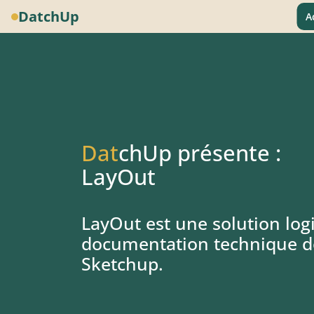
DatchUp
A
Dat
chUp présente :
LayOut
LayOut est une solution logi
documentation technique de
Sketchup.