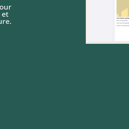
pour
 et
ure.