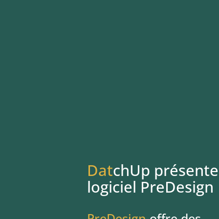
Dat
chUp présente 
logiciel PreDesign
PreDesign
offre des